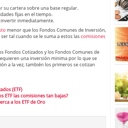
o 23, 2026
ales y renta variable europea: las apuestas que
ar su cartera sobre una base regular.
 vivas en 2026
idades fijas en el tiempo.
 España: la eterna pregunta tiene respuesta
invertir inmediatamente.
16, 2026
os los registros: 55.900 millones en un solo mes
sto
menor que los Fondos Comunes de Inversión,
 ser tal cuando se le suma a estos las
comisiones
los Fondos Cotizados y los Fondos Comunes de
 requieren una inversión minima por lo que se
ón a la vez, también los primeros se cotizan
zados (ETF)
 ETF las comisiones tan bajas?
erca a los ETF de Oro