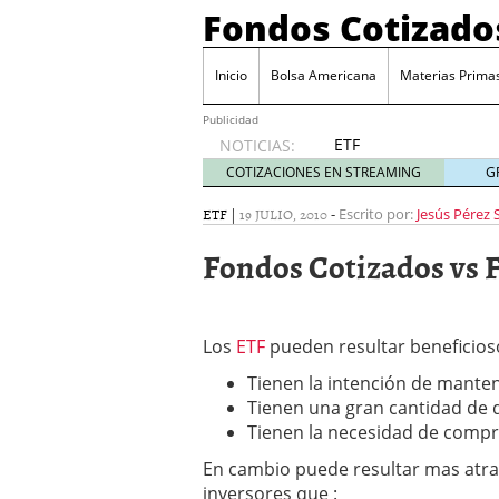
Fondos Cotizado
Inicio
Bolsa Americana
Materias Prima
Publicidad
ETF
NOTICIAS:
activos:
COTIZACIONES EN STREAMING
G
el
producto
ETF
|
19 JULIO, 2010
-
Escrito por:
Jesús Pérez
que más
Fondos Cotizados vs 
crece en
Europa y
que
empieza
Los
ETF
pueden resultar beneficioso
a llegar
al
Tienen la intención de manten
inversor
Tienen una gran cantidad de 
español
Tienen la necesidad de compra
febrero
28, 2026
En cambio puede resultar mas atra
ETF activos: el product
inversores que :