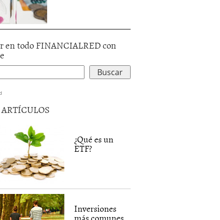
r en todo FINANCIALRED con
le
d
5 ARTÍCULOS
¿Qué es un
ETF?
Inversiones
más comunes