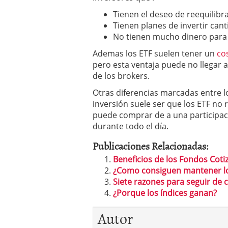
inversor español
febrer
ETF de defensa, industri
Tienen el deseo de reequilibr
marcaron 2025 y siguen
Tienen planes de invertir cant
ETF o fondo indexado en
No tienen mucho dinero para 
(depende de ti)
febrero 
Enero de 2026 rompe tod
Ademas los ETF suelen tener un
co
febrero 8, 2026
pero esta ventaja puede no llegar a
de los brokers.
Otras diferencias marcadas entre 
inversión suele ser que los ETF no
puede comprar de a una participaci
durante todo el día.
Publicaciones Relacionadas:
Beneficios de los Fondos Coti
¿Como consiguen mantener los
Siete razones para seguir de c
¿Porque los índices ganan?
Autor