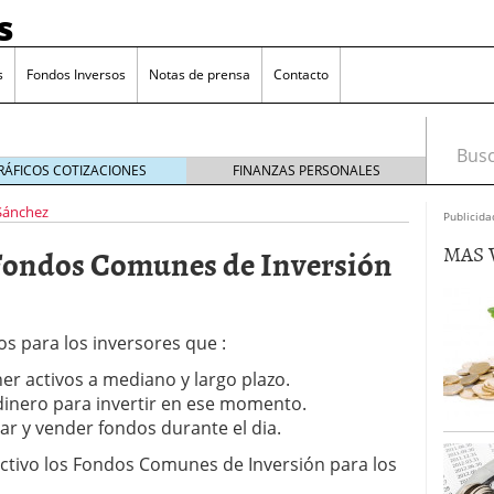
s
s
Fondos Inversos
Notas de prensa
Contacto
Busca
RÁFICOS COTIZACIONES
FINANZAS PERSONALES
 Sánchez
Publicida
MAS 
Fondos Comunes de Inversión
s para los inversores que :
er activos a mediano y largo plazo.
dinero para invertir en ese momento.
r y vender fondos durante el dia.
ctivo los Fondos Comunes de Inversión para los
o que más crece en Europa y que empieza a llegar al