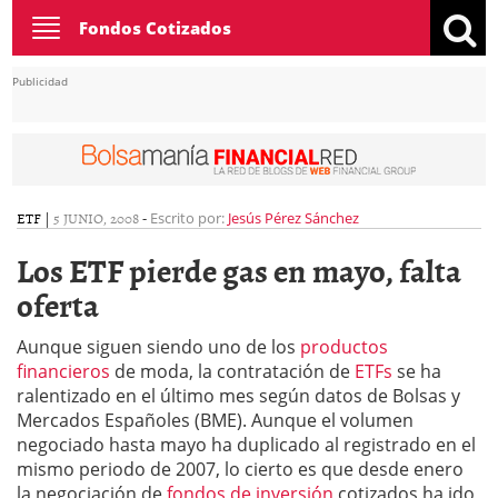
Toggle
Fondos Cotizados
navigation
Publicidad
ETF
|
5 JUNIO, 2008
-
Escrito por:
Jesús Pérez Sánchez
Los ETF pierde gas en mayo, falta
oferta
Aunque siguen siendo uno de los
productos
financieros
de moda, la contratación de
ETFs
se ha
ralentizado en el último mes según datos de Bolsas y
Mercados Españoles (BME). Aunque el volumen
negociado hasta mayo ha duplicado al registrado en el
mismo periodo de 2007, lo cierto es que desde enero
la negociación de
fondos de inversión
cotizados ha ido