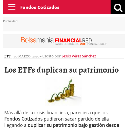
Toggle
Fondos Cotizados
navigation
Publicidad
ETF
|
20 MARZO, 2010
-
Escrito por:
Jesús Pérez Sánchez
Los ETFs duplican su patrimonio
Más allá de la crisis financiera, pareciera que los
Fondos Cotizados
pudieron sacar partido de ella
llegando a
duplicar su patrimonio bajo gestión desde