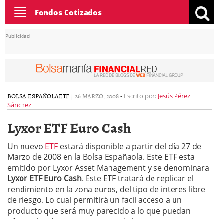
Toggle
Fondos Cotizados
navigation
Publicidad
BOLSA ESPAÑOLA
ETF
|
26 MARZO, 2008
-
Escrito por:
Jesús Pérez
Sánchez
Lyxor ETF Euro Cash
Un nuevo
ETF
estará disponible a partir del día 27 de
Marzo de 2008 en la Bolsa Españaola. Este ETF esta
emitido por Lyxor Asset Management y se denominara
Lyxor ETF Euro Cash
. Este ETF tratará de replicar el
rendimiento en la zona euros, del tipo de interes libre
de riesgo. Lo cual permitirá un facil acceso a un
producto que será muy parecido a lo que puedan