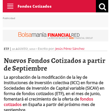
Toggle
Fondos Cotizados
navigation
Publicidad
ETF
|
29 AGOSTO, 2010
-
Escrito por:
Jesús Pérez Sánchez
Nuevos Fondos Cotizados a partir
de Septiembre
La aprobación de la modificación de la ley de
Instituciones de Inversión colectiva (IICC) en forma de
Sociedades de Inversión de Capital variable (SICAV) en
forma de fondos cotizados (ETF), en el mes de junio,
fomentará el crecimiento de la oferta de
fondos
cotizados
en España a partir del próximo mes de
septiembre.