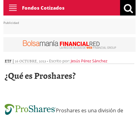
Toggle
Fondos Cotizados
navigation
Publicidad
ETF
|
16 OCTUBRE, 2013
-
Escrito por:
Jesús Pérez Sánchez
¿Qué es Proshares?
Proshares es una división de