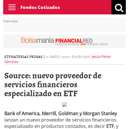
Toggle
Fondos Cotizados
navigation
Publicidad
ETF
MATERIAS PRIMAS
|
11 MAYO, 2009
-
Escrito por:
Jesús Pérez
Sánchez
Source: nuevo proveedor de
servicios financieros
especializado en ETF
Bank of America, Merrill, Goldman y Morgan Stanley
lanzan un nuevo proveedor de servicios financieros
especializado en productos cotizados, es decir
ETF
, y