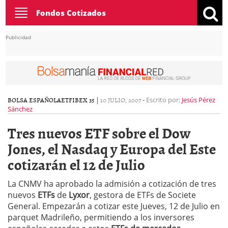
Toggle
Fondos Cotizados
navigation
Publicidad
BOLSA ESPAÑOLA
ETF
IBEX 35
|
10 JULIO, 2007
-
Escrito por:
Jesús Pérez
Sánchez
Tres nuevos ETF sobre el Dow
Jones, el Nasdaq y Europa del Este
cotizarán el 12 de Julio
La CNMV ha aprobado la admisión a cotización de tres
nuevos
ETFs
de
Lyxor
, gestora de ETFs de Societe
General. Empezarán a cotizar este Jueves, 12 de Julio en
parquet Madrileño, permitiendo a los inversores