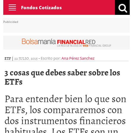
Toggle
Fondos Cotizados
navigation
Publicidad
ETF
|
22 JULIO, 2015
-
Escrito por:
Ana Pérez Sanchez
3 cosas que debes saber sobre los
ETFs
Para entender bien lo que son
ETFs, los compararemos con
dos instrumentos financieros
habituales. Los ETFs son un