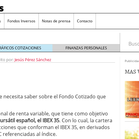
s
s
Fondos Inversos
Notas de prensa
Contacto
Busca
RÁFICOS COTIZACIONES
FINANZAS PERSONALES
ito por:
Jesús Pérez Sánchez
Publicida
MAS 
e necesita saber sobre el Fondo Cotizado que
nal de renta variable, que tiene como objetivo
ursátil español, el IBEX 35
. Con lo cual, la cartera
acciones que conforman el IBEX 35, en derivados
o que más crece en Europa y que empieza a llegar al
C referenciadas al índice.