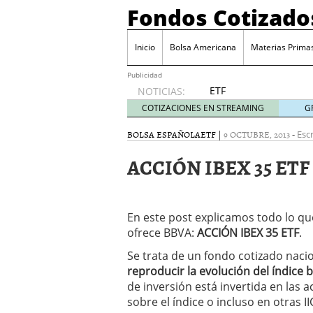
Fondos Cotizado
Inicio
Bolsa Americana
Materias Prima
Publicidad
ETF
NOTICIAS:
activos:
COTIZACIONES EN STREAMING
G
el
producto
BOLSA ESPAÑOLA
ETF
|
9 OCTUBRE, 2013
-
Escr
que más
ACCIÓN IBEX 35 ETF
crece en
Europa y
que
empieza
En este post explicamos todo lo qu
a llegar
al
ofrece BBVA:
ACCIÓN IBEX 35 ETF
.
inversor
Se trata de un fondo cotizado nacio
español
reproducir la evolución del índice b
febrero
de inversión está invertida en las 
28, 2026
ETF activos: el product
sobre el índice o incluso en otras II