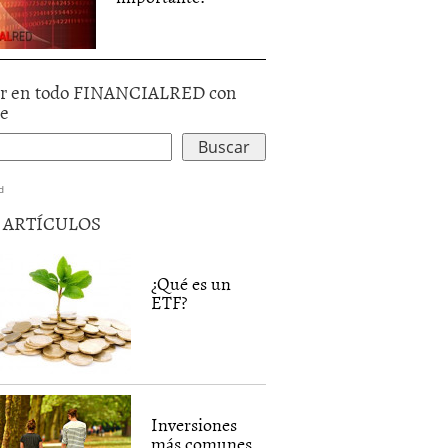
r en todo FINANCIALRED con
le
d
5 ARTÍCULOS
¿Qué es un
ETF?
Inversiones
más comunes