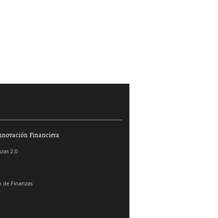
nnovación Financiera
zas 2.0
 de Finanzas