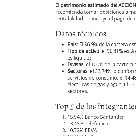
inversor español
febrer
El patrimonio estimado del ACCIÓN 
ETF de defensa, industri
recomienda tomar posiciones a más
marcaron 2025 y siguen
rentabilidad no incluye el pago de 
ETF o fondo indexado en
(depende de ti)
febrero 
Datos técnicos
Enero de 2026 rompe tod
febrero 8, 2026
País
: El 96.9% de la cartera e
Tipo de activo
: el 96,81% est
es liquidez.
Divisas
: el 100% de la cartera
Sectores
: el 33,74% lo conform
servicios de consumo, el 14,4
eléctricas de gas y agua. El 
sectores.
Top 5 de los integrante
15,94% Banco Santander
13,48% Telefonica
10.72% BBVA