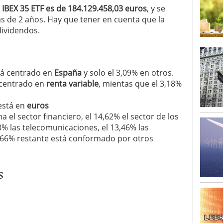
o 23, 2026
IBEX 35 ETF es de 184.129.458,03 euros
, y se
ales y renta variable europea: las apuestas que
 de 2 años. Hay que tener en cuenta que la
 vivas en 2026
dividendos.
 España: la eterna pregunta tiene respuesta
16, 2026
os los registros: 55.900 millones en un solo mes
stá centrado en
España
y solo el 3,09% en otros.
á centrado en
renta variable
, mientas que el 3,18%
 está en
euros
a el sector financiero, el 14,62% el sector de los
8% las telecomunicaciones, el 13,46% las
23,66% restante está conformado por otros
s