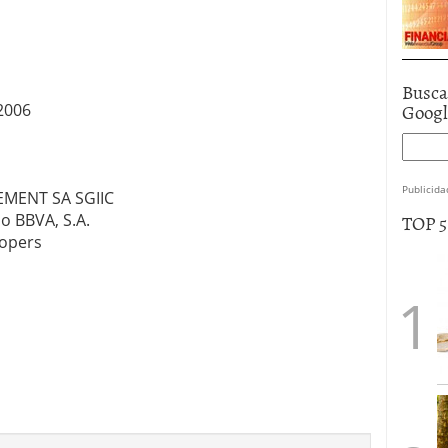
Busca
Goog
2006
Publicida
EMENT SA SGIIC
TOP 
o BBVA, S.A.
oopers