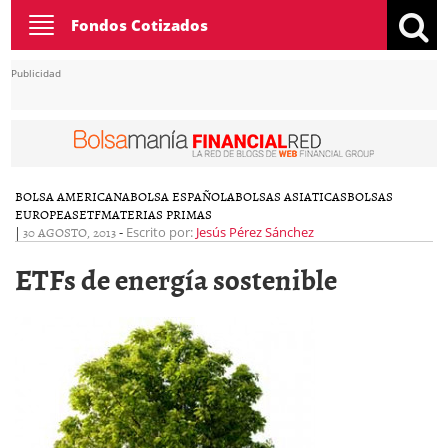
Toggle
Fondos Cotizados
navigation
Publicidad
BOLSA AMERICANA
BOLSA ESPAÑOLA
BOLSAS ASIATICAS
BOLSAS
EUROPEAS
ETF
MATERIAS PRIMAS
|
30 AGOSTO, 2013
-
Escrito por:
Jesús Pérez Sánchez
ETFs de energía sostenible