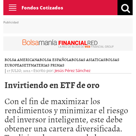
Toggle
Fondos Cotizados
navigation
Publicidad
BOLSA AMERICANA
BOLSA ESPAÑOLA
BOLSAS ASIATICAS
BOLSAS
EUROPEAS
ETF
MATERIAS PRIMAS
|
17 JULIO, 2012
-
Escrito por:
Jesús Pérez Sánchez
Invirtiendo en ETF de oro
Con el fin de maximizar los
rendimientos y minimizar el riesgo
del inversor inteligente, este debe
obtener una cartera diversificada.