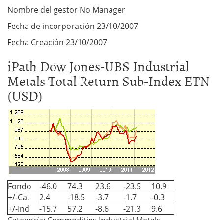
Nombre del gestor No Manager
Fecha de incorporación 23/10/2007
Fecha Creación 23/10/2007
iPath Dow Jones-UBS Industrial
Metals Total Return Sub-Index ETN
(USD)
Fondo
-46.0
74.3
23.6
-23.5
10.9
+/-Cat
2.4
-18.5
-3.7
-1.7
-0.3
+/-Ind
-15.7
57.2
-8.6
-21.3
9.6