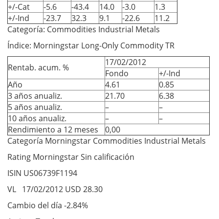
+/-Cat
-5.6
-43.4
14.0
-3.0
1.3
+/-Ind
-23.7
32.3
9.1
-22.6
11.2
Categoría: Commodities Industrial Metals
Índice: Morningstar Long-Only Commodity TR
17/02/2012
Rentab. acum. %
Fondo
+/-Ind
Año
4.61
0.85
3 años anualiz.
21.70
6.38
5 años anualiz.
–
–
10 años anualiz.
–
–
Rendimiento a 12 meses
0,00
Categoría Morningstar Commodities Industrial Metals
Rating Morningstar Sin calificación
ISIN US06739F1194
VL 17/02/2012 USD 28.30
Cambio del día -2.84%