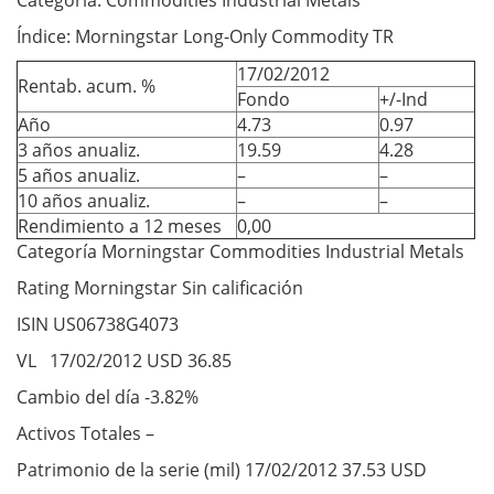
Categoría: Commodities Industrial Metals
Índice: Morningstar Long-Only Commodity TR
17/02/2012
Rentab. acum. %
Fondo
+/-Ind
Año
4.73
0.97
3 años anualiz.
19.59
4.28
5 años anualiz.
–
–
10 años anualiz.
–
–
Rendimiento a 12 meses
0,00
Categoría Morningstar Commodities Industrial Metals
Rating Morningstar Sin calificación
ISIN US06738G4073
VL 17/02/2012 USD 36.85
Cambio del día -3.82%
Activos Totales –
Patrimonio de la serie (mil) 17/02/2012 37.53 USD