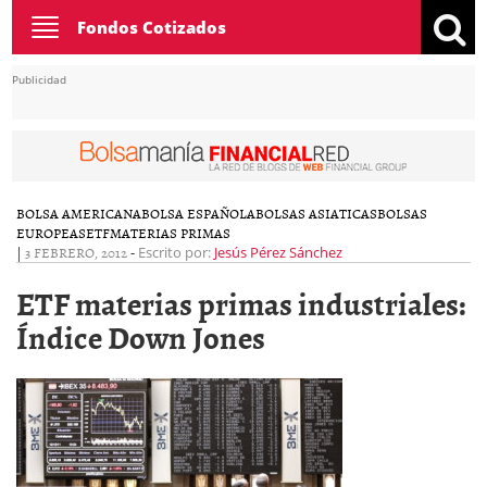
Toggle
Fondos Cotizados
navigation
Publicidad
BOLSA AMERICANA
BOLSA ESPAÑOLA
BOLSAS ASIATICAS
BOLSAS
EUROPEAS
ETF
MATERIAS PRIMAS
|
3 FEBRERO, 2012
-
Escrito por:
Jesús Pérez Sánchez
ETF materias primas industriales:
Índice Down Jones