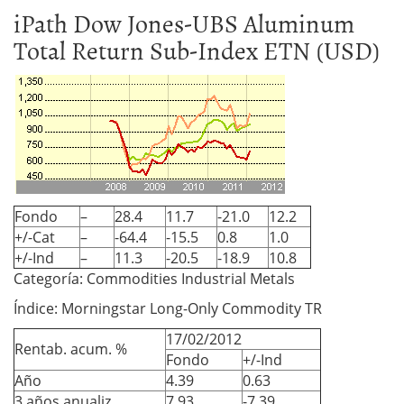
iPath Dow Jones-UBS Aluminum
Total Return Sub-Index ETN (USD)
Fondo
–
28.4
11.7
-21.0
12.2
+/-Cat
–
-64.4
-15.5
0.8
1.0
+/-Ind
–
11.3
-20.5
-18.9
10.8
Categoría: Commodities Industrial Metals
Índice: Morningstar Long-Only Commodity TR
17/02/2012
Rentab. acum. %
Fondo
+/-Ind
Año
4.39
0.63
3 años anualiz.
7.93
-7.39