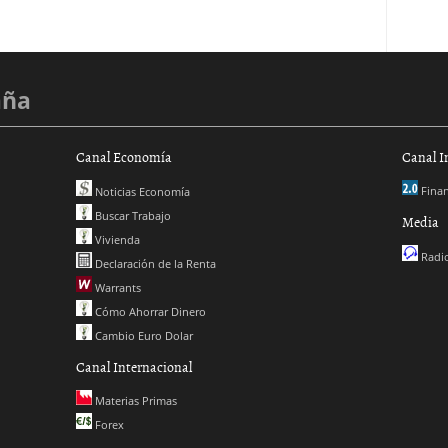
aña
Canal Economía
Canal I
Finan
Noticias Economía
Buscar Trabajo
Media
Vivienda
Radio
Declaración de la Renta
Warrants
Cómo Ahorrar Dinero
Cambio Euro Dolar
Canal Internacional
Materias Primas
Forex