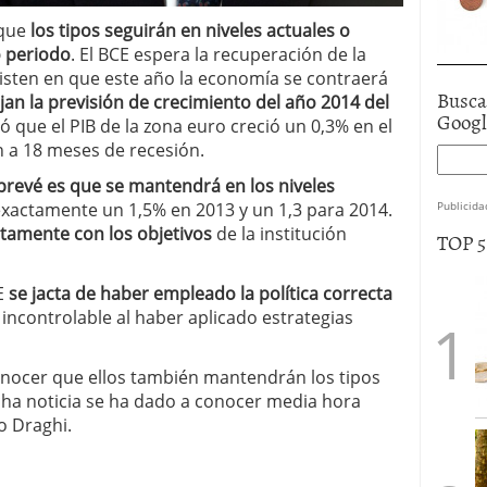
 que
los tipos seguirán en niveles actuales o
o periodo
. El BCE espera la recuperación de la
isten en que este año la economía se contraerá
Busca
jan la previsión de crecimiento del año 2014 del
Goog
ó que el PIB de la zona euro creció un 0,3% en el
n a 18 meses de recesión.
e prevé es que se mantendrá en los niveles
Publicida
exactamente un 1,5% en 2013 y un 1,3 para 2014.
ectamente con los objetivos
de la institución
TOP 
CE
se jacta de haber empleado la política correcta
 incontrolable al haber aplicado estrategias
nocer que ellos también mantendrán los tipos
icha noticia se ha dado a conocer media hora
o Draghi.