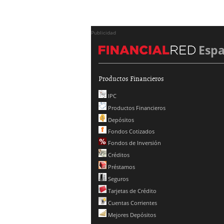
Publicidad
Esp
Productos Financieros
IPC
Productos Financieros
Depósitos
Fondos Cotizados
Fondos de Inversión
Créditos
Préstamos
Seguros
Tarjetas de Crédito
Cuentas Corrientes
Mejores Depósitos