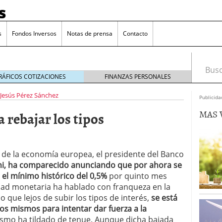
s
s
Fondos Inversos
Notas de prensa
Contacto
Busca
RÁFICOS COTIZACIONES
FINANZAS PERSONALES
Jesús Pérez Sánchez
Publicida
MAS 
 rebajar los tipos
 de la economía europea, el presidente del Banco
i, ha comparecido anunciando que por ahora se
 el mínimo histórico del 0,5%
por quinto mes
tidad monetaria ha hablado con franqueza en la
 que lejos de subir los tipos de interés,
se está
os mismos para intentar dar fuerza a la
o que más crece en Europa y que empieza a llegar al
ismo ha tildado de tenue. Aunque dicha bajada