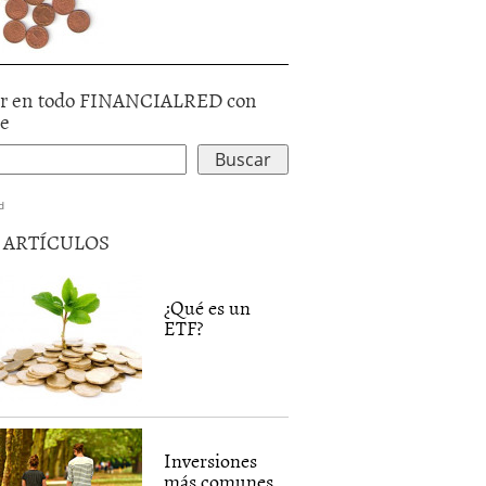
r en todo FINANCIALRED con
le
d
5 ARTÍCULOS
¿Qué es un
ETF?
Inversiones
más comunes