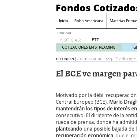
Fondos Cotizado
Inicio
Bolsa Americana
Materias Prima
Publicidad
ETF
NOTICIAS:
activos:
COTIZACIONES EN STREAMING
G
el
producto
DIFUSIÓN
|
6 SEPTIEMBRE, 2013
-
Escrito por:
que más
El BCE ve margen para
crece en
Europa y
que
empieza
Motivado por la débil recuperación
a llegar
al
Central Europeo (BCE),
Mario Dragh
inversor
mantendrán los tipos de interés en
español
consecutivo. El dirigente de la en
febrero
rueda de prensa, donde ha admitido
28, 2026
planteando una posible bajada de l
ETF activos: el product
recuperación económica
, que el m