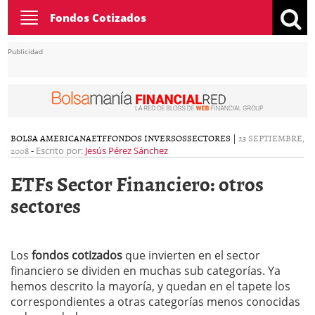
Toggle
Fondos Cotizados
navigation
Publicidad
BOLSA AMERICANA
ETF
FONDOS INVERSOS
SECTORES
|
23 SEPTIEMBRE,
2008
-
Escrito por:
Jesús Pérez Sánchez
ETFs Sector Financiero: otros
sectores
Los
fondos cotizados
que invierten en el sector
financiero se dividen en muchas sub categorías. Ya
hemos descrito la mayoría, y quedan en el tapete los
correspondientes a otras categorías menos conocidas