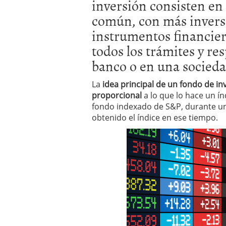
inversión consisten en 
inversor español
febrer
ETF de defensa, industri
común, con más inverso
marcaron 2025 y siguen
instrumentos financie
ETF o fondo indexado en
(depende de ti)
febrero 
todos los trámites y re
Enero de 2026 rompe tod
banco o en una socieda
febrero 8, 2026
La
idea principal de un fondo de i
proporcional
a lo que lo hace un ín
fondo indexado de S&P, durante un 
obtenido el índice en ese tiempo.