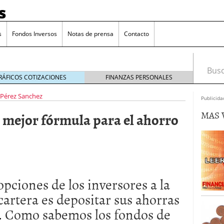
s
s
Fondos Inversos
Notas de prensa
Contacto
Busca
RÁFICOS COTIZACIONES
FINANZAS PERSONALES
 Pérez Sanchez
Publicida
MAS 
 mejor fórmula para el ahorro
opciones de los inversores a la
 cartera es depositar sus ahorras
.
Como sabemos los fondos de
o que más crece en Europa y que empieza a llegar al