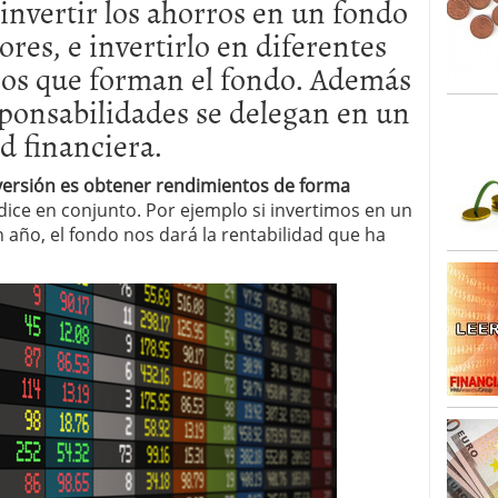
invertir los ahorros en un fondo
o 23, 2026
ales y renta variable europea: las apuestas que
res, e invertirlo en diferentes
 vivas en 2026
ros que forman el fondo. Además
 España: la eterna pregunta tiene respuesta
16, 2026
sponsabilidades se delegan en un
os los registros: 55.900 millones en un solo mes
d financiera.
nversión es obtener rendimientos de forma
dice en conjunto. Por ejemplo si invertimos en un
año, el fondo nos dará la rentabilidad que ha