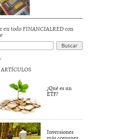
r en todo FINANCIALRED con
le
d
5 ARTÍCULOS
¿Qué es un
ETF?
Inversiones
más comunes