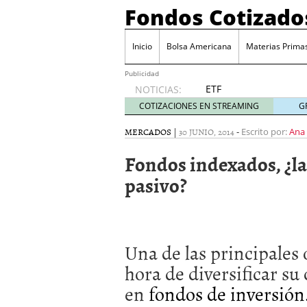
Fondos Cotizado
Inicio
Bolsa Americana
Materias Prima
Publicidad
ETF
NOTICIAS:
activos:
COTIZACIONES EN STREAMING
G
el
producto
MERCADOS
|
30 JUNIO, 2014
-
Escrito por:
Ana
que más
Fondos indexados, ¿la
crece en
Europa y
pasivo?
que
empieza
a llegar
al
inversor
Una de las principales 
español
hora de diversificar su
febrero
28, 2026
en
fondos de inversión
ETF activos: el product