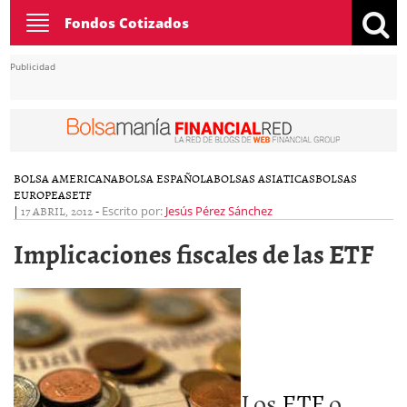
Toggle
Fondos Cotizados
navigation
Publicidad
BOLSA AMERICANA
BOLSA ESPAÑOLA
BOLSAS ASIATICAS
BOLSAS
EUROPEAS
ETF
|
17 ABRIL, 2012
-
Escrito por:
Jesús Pérez Sánchez
Implicaciones fiscales de las ETF
Los
ETF
o