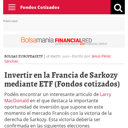
Toggle
Fondos Cotizados
navigation
Publicidad
BOLSAS EUROPEAS
ETF
|
28 MAYO, 2007
-
Escrito por:
Jesús Pérez
Sánchez
Invertir en la Francia de Sarkozy
mediante ETF (Fondos cotizados)
Podéis encontrar un interesante articulo de
Larry
MacDonald
en el que destaca la importante
oportunidad de inversión que supone en este
momento el mercado Francés con la victoria de la
derecha de Sarkozy. Esta victoria debería ser
confirmada en las siguientes elecciones