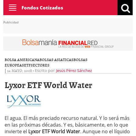
Toggle
Fondos Cotizados
navigation
Publicidad
BOLSA AMERICANA
BOLSAS ASIATICAS
BOLSAS
EUROPEAS
ETF
SECTORES
|
24 MAYO, 2008
-
Escrito por:
Jesús Pérez Sánchez
Lyxor ETF World Water
El agua. El más preciado recurso natural. Y lo será más
en las próximas décadas. Y es, básicamente, en lo que
invierte el
Lyxor ETF World Water
. Aunque no el líquido