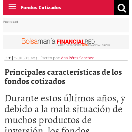
Toggle
Fondos Cotizados
navigation
Publicidad
ETF
|
24 JULIO, 2015
-
Escrito por:
Ana Pérez Sanchez
Principales características de los
fondos cotizados
Durante estos últimos años, y
debido a la mala situación de
muchos productos de
inversión, los fondos