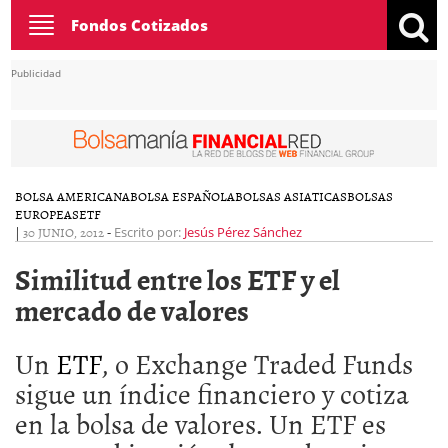
Toggle
Fondos Cotizados
navigation
Publicidad
BOLSA AMERICANA
BOLSA ESPAÑOLA
BOLSAS ASIATICAS
BOLSAS
EUROPEAS
ETF
|
30 JUNIO, 2012
-
Escrito por:
Jesús Pérez Sánchez
Similitud entre los ETF y el
mercado de valores
Un
ETF
, o Exchange Traded Funds
sigue un índice financiero y cotiza
en la bolsa de valores. Un ETF es