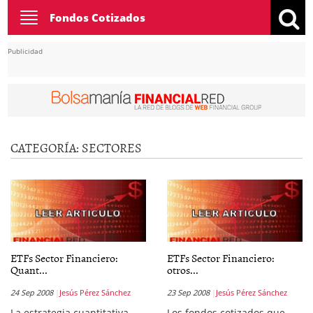
Toggle
Fondos Cotizados
navigation
Publicidad
CATEGORÍA:
SECTORES
ETFs Sector Financiero:
ETFs Sector Financiero:
Quant...
otros...
24 Sep 2008
Jesús Pérez Sánchez
23 Sep 2008
Jesús Pérez Sánchez
La estrategia cuantitativa
Los fondos cotizados que