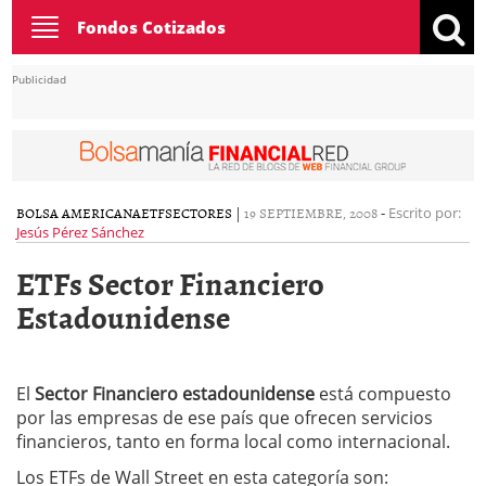
Toggle
Fondos Cotizados
navigation
Publicidad
BOLSA AMERICANA
ETF
SECTORES
|
19 SEPTIEMBRE, 2008
-
Escrito por:
Jesús Pérez Sánchez
ETFs Sector Financiero
Estadounidense
El
Sector Financiero estadounidense
está compuesto
por las empresas de ese país que ofrecen servicios
financieros, tanto en forma local como internacional.
Los ETFs de Wall Street en esta categoría son: