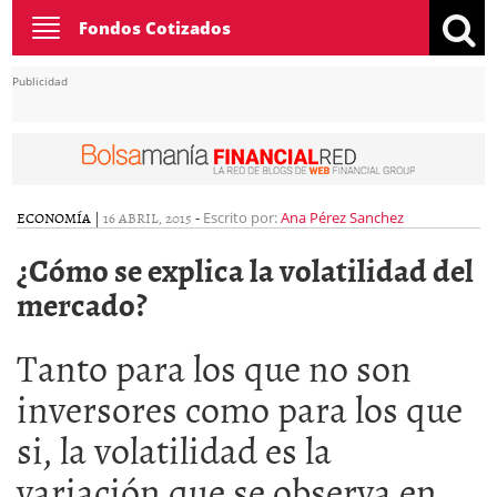
Toggle
Fondos Cotizados
navigation
Publicidad
ECONOMÍA
|
16 ABRIL, 2015
-
Escrito por:
Ana Pérez Sanchez
¿Cómo se explica la volatilidad del
mercado?
Tanto para los que no son
inversores como para los que
si, la volatilidad es la
variación que se observa en