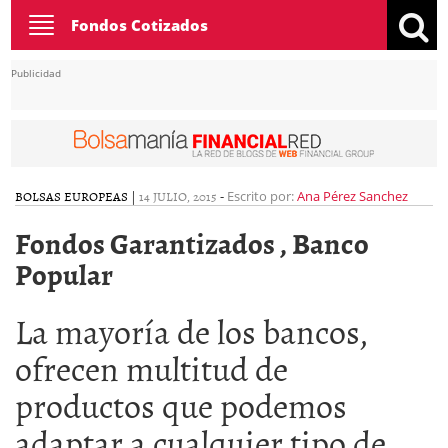
Toggle
Fondos Cotizados
navigation
Publicidad
BOLSAS EUROPEAS
|
14 JULIO, 2015
-
Escrito por:
Ana Pérez Sanchez
Fondos Garantizados , Banco
Popular
La mayoría de los bancos,
ofrecen multitud de
productos que podemos
adaptar a cualquier tipo de