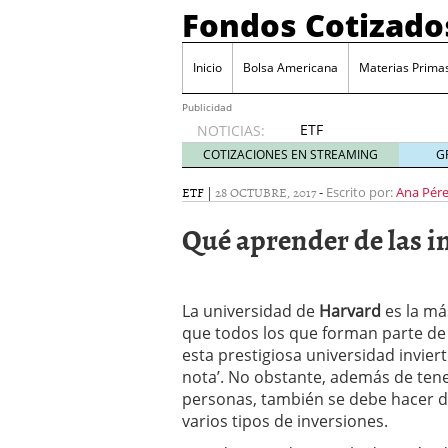
Fondos Cotizado
Inicio
Bolsa Americana
Materias Prima
Publicidad
ETF
NOTICIAS:
activos:
COTIZACIONES EN STREAMING
G
el
producto
ETF
|
28 OCTUBRE, 2017
-
Escrito por:
Ana Pér
que más
Qué aprender de las i
crece en
Europa y
que
empieza
La universidad de
a llegar
Harvard
es la má
al
que todos los que forman parte de e
inversor
esta prestigiosa universidad invier
español
nota’. No obstante, además de tene
febrero
personas, también se debe hacer d
28, 2026
varios tipos de inversiones.
ETF activos: el product