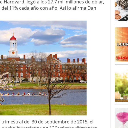
o 23, 2026
e Hardvard llegó a los 27.7 mil millones de dólar,
ales y renta variable europea: las apuestas que
 del 11% cada año con año. Así lo afirma Dan
 vivas en 2026
 España: la eterna pregunta tiene respuesta
16, 2026
os los registros: 55.900 millones en un solo mes
 trimestral del 30 de septiembre de 2015, el