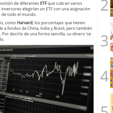
 montón de diferentes
ETF
que cubran varios
 inversores elegirían un ETF con una asignación
s de todo el mundo.
ado, como
Harvard
, los porcentajes que tienen
e a fondos de China, India y Brasil, pero también
 Por decirlo de una forma sencilla, su dinero ‘se
do.