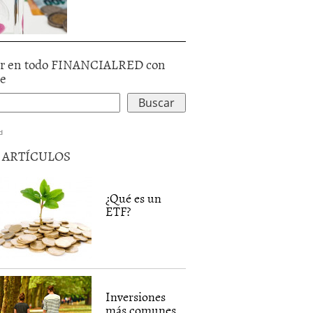
r en todo FINANCIALRED con
le
d
5 ARTÍCULOS
¿Qué es un
ETF?
Inversiones
más comunes