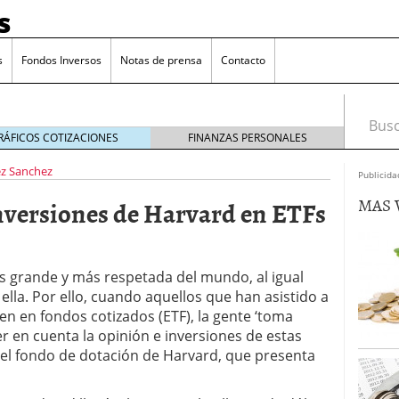
s
s
Fondos Inversos
Notas de prensa
Contacto
Busca
RÁFICOS COTIZACIONES
FINANZAS PERSONALES
ez Sanchez
Publicida
MAS 
nversiones de Harvard en ETFs
s grande y más respetada del mundo, al igual
lla. Por ello, cuando aquellos que han asistido a
ten en fondos cotizados (ETF), la gente ‘toma
r en cuenta la opinión e inversiones de estas
el fondo de dotación de Harvard, que presenta
o que más crece en Europa y que empieza a llegar al