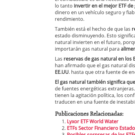
lo tanto
invertir en el mejor ETF de
dinero en un vehículo seguro y fia
rendimiento.
También está el hecho de que las
r
estado disminuyendo. Esto signific
natural invierten en el futuro, por
importarán gas natural para
alime
Las
reservas de gas natural en los
han afirmado que el gas natural di
EE.UU
. hasta que otra fuente de en
El gas natural también significa qu
de fuentes energéticas extranjera
tienen la agitación política, los con
traducen en una fuente de inestabi
Publicaciones Relacionadas:
Lyxor ETF World Water
ETFs Sector Financiero Estad
Posibles sorpresas de los ETF