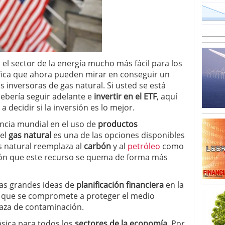
o 23, 2026
ales y renta variable europea: las apuestas que
 vivas en 2026
 España: la eterna pregunta tiene respuesta
16, 2026
os los registros: 55.900 millones en un solo mes
 el sector de la energía mucho más fácil para los
ifica que ahora pueden mirar en conseguir un
 inversoras de gas natural. Si usted se está
ebería seguir adelante e
invertir en el ETF
, aquí
 decidir si la inversión es lo mejor.
ncia mundial en el uso de
productos
 el
gas natural
es una de las opciones disponibles
s natural reemplaza al
carbón
y al
petróleo
como
azón que este recurso se quema de forma más
as grandes ideas de
planificación financiera
en la
no que se compromete a proteger el medio
aza de contaminación.
ásica para todos los
sectores de la economía
. Por