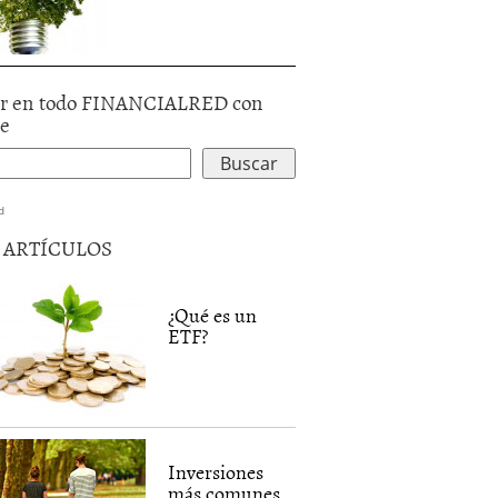
r en todo FINANCIALRED con
le
d
5 ARTÍCULOS
¿Qué es un
ETF?
Inversiones
más comunes