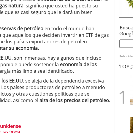
 gas natura
l significa que usted ha puesto su
ble que es casi seguro que le dará un buen
Busca
eservas de petróleo
en todo el mundo han
Goog
a que aquellos que deciden invertir en ETF de gas
que los países exportadores de petróleo
ntar su economía.
Publicida
 EE.UU
. son inmensas, hay algunos que incluso
sponible puede sostener la
economía de los
TOP 
ergía más limpia sea identificado.
e los EE.UU
. se aleja de la dependencia excesiva
s. Los países productores de petróleo a menudo
flictos y otras cuestiones políticas que se
lidad, así como el
alza de los precios del petróleo.
ounidense
s en 2009