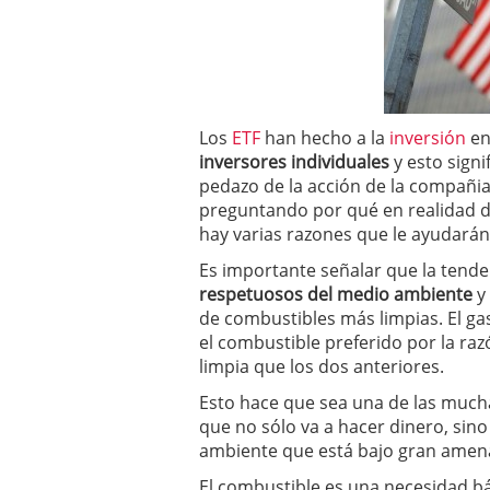
inversor español
febrer
ETF de defensa, industri
marcaron 2025 y siguen
ETF o fondo indexado en
(depende de ti)
febrero 
Enero de 2026 rompe tod
febrero 8, 2026
Los
ETF
han hecho a la
inversión
en
inversores individuales
y esto sign
pedazo de la acción de la compañias
preguntando por qué en realidad d
hay varias razones que le ayudarán a
Es importante señalar que la tende
respetuosos del medio ambiente
y
de combustibles más limpias. El ga
el combustible preferido por la r
limpia que los dos anteriores.
Esto hace que sea una de las much
que no sólo va a hacer dinero, si
ambiente que está bajo gran amen
El combustible es una necesidad b