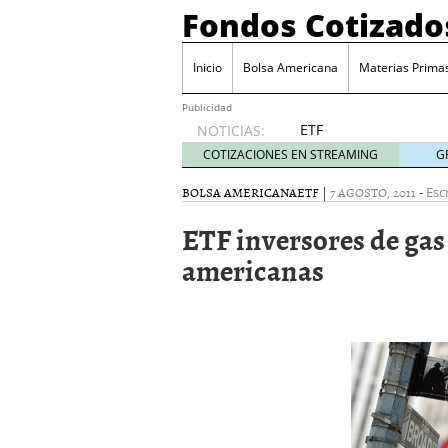
Fondos Cotizado
Inicio
Bolsa Americana
Materias Prima
Publicidad
ETF
NOTICIAS:
activos:
COTIZACIONES EN STREAMING
G
el
producto
BOLSA AMERICANA
ETF
|
7 AGOSTO, 2011
-
Esc
que más
ETF inversores de gas 
crece en
Europa y
americanas
que
empieza
a llegar
al
inversor
español
febrero
28, 2026
ETF activos: el product