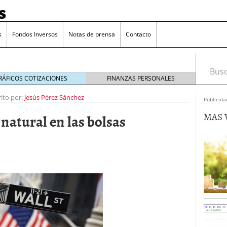
s
s
Fondos Inversos
Notas de prensa
Contacto
Busca
RÁFICOS COTIZACIONES
FINANZAS PERSONALES
rito por:
Jesús Pérez Sánchez
Publicida
MAS 
natural en las bolsas
o que más crece en Europa y que empieza a llegar al