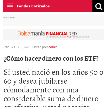
Toggle
Fondos Cotizados
navigation
Publicidad
ETF
|
9 ABRIL, 2015
-
Escrito por:
admin
¿Cómo hacer dinero con los ETF?
Si usted nació en los años 50 o
60 y desea jubilarse
cómodamente con una
considerable suma de dinero
en efectivo, usted necesita